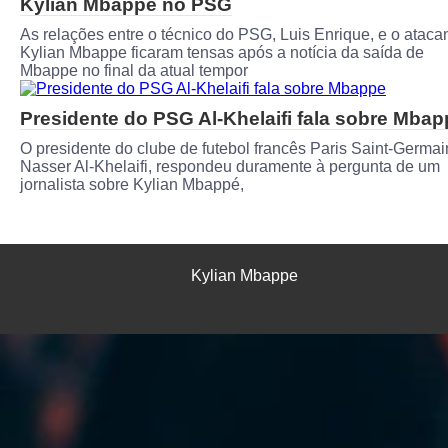
Kylian Mbappe no PSG
As relações entre o técnico do PSG, Luis Enrique, e o ataca
Kylian Mbappe ficaram tensas após a notícia da saída de
Mbappe no final da atual tempor
Presidente do PSG Al-Khelaifi fala sobre Mbap
O presidente do clube de futebol francês Paris Saint-Germai
Nasser Al-Khelaifi, respondeu duramente à pergunta de um
jornalista sobre Kylian Mbappé,
Kylian Mbappe