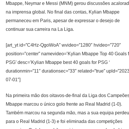
Mbappe, Neymar e Messi (MNM) gerou discussões acalora
na imprensa global. No final das contas, Kylian Mbappe
permaneceu em Paris, apesar de expressar o desejo de
continuar sua carreira na La Liga.
[art_yt id=”C4Hz-QgoWoA” wvideo=”1280″ hvideo=”720″
position=”center” namevideo=’Kylian Mbappe Top 40 Goals f
PSG’ desc=’Kylian Mbappe best 40 goals for PSG ‘
durationmin=”11″ durationsec=”33″ related=”true” upld=”2023
07-01″]
Na primeira mão dos oitavos-de-final da Liga dos Campeões
Mbappe marcou o único golo frente ao Real Madrid (1-0).
Também marcou na segunda mão, mas a sua equipa perde
para o Real Madrid (1-3) e foi eliminada das competições