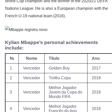
World Cup champion and the winner of the 2020/21 UEFA
Nations League. He is also a European champion with the
French U-19 national team (2016).
Kylian Mbappe’s personal achievements
include:
№
Nome
Título
Ano
1
Vencedor
Golden Boy
2017
2
Vencedor
Troféu Copa
2018
Melhor Jogador
3
Vencedor
Jovem da Copa do
2018
Mundo FIFA
Melhor Jogador
4
Vencedor
2018
Francês do Ano