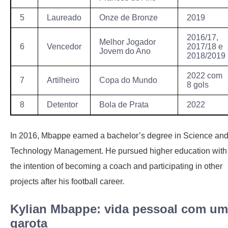
5
Laureado
Onze de Bronze
2019
2016/17,
Melhor Jogador
6
Vencedor
2017/18 e
Jovem do Ano
2018/2019
2022 com
7
Artilheiro
Copa do Mundo
8 gols
8
Detentor
Bola de Prata
2022
In 2016, Mbappe earned a bachelor’s degree in Science an
Technology Management. He pursued higher education with
the intention of becoming a coach and participating in other
projects after his football career.
Kylian Mbappe: vida pessoal com u
garota